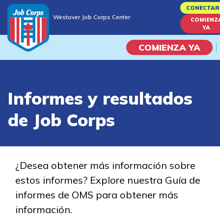
Skip
CONECTAR
Westover Job Corps Center
to
COMIENZ
Westover Job Corps Center
YA
main
content
COMIENZA YA
Programas
Informes y resultados
Vida En El Campus Universita
de Job Corps
Habilidades académicas
Viaje de la carrera
¿Desea obtener más información sobre
estos informes? Explore nuestra Guía de
Estudiar
informes de OMS para obtener más
información.
Programas de Entrenamient