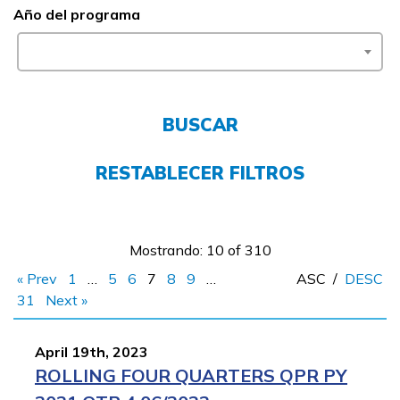
Año del programa
FAQs
English
BUSCAR
CONECTARSE
RESTABLECER FILTROS
COMIENZA YA
Mostrando: 10 of 310
« Prev
1
…
5
6
7
8
9
…
ASC
/
DESC
31
Next »
April 19th, 2023
ROLLING FOUR QUARTERS QPR PY